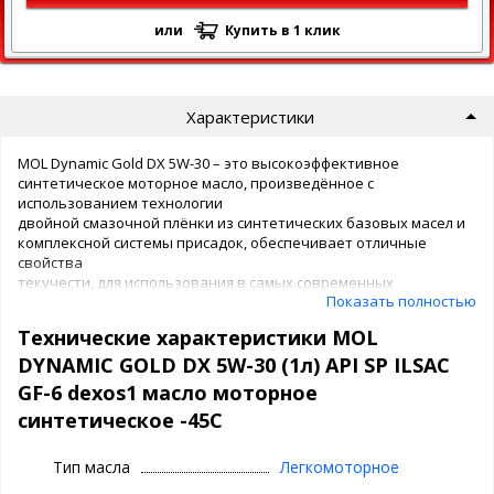
или
Купить в 1 клик
Характеристики
MOL Dynamic Gold DX 5W-30 – это высокоэффективное
синтетическое моторное масло, произведённое с
использованием технологии
двойной смазочной плёнки из синтетических базовых масел и
комплексной системы присадок, обеспечивает отличные
свойства
текучести, для использования в самых современных
Показать полностью
бензиновых автомобильных двигателях.
Технические характеристики MOL
Турбонаддувные двигатели с прямым впрыском топлива
Самые современные бензиновые двигатели Opel/GM/Chevrolet
DYNAMIC GOLD DX 5W-30 (1л) API SP ILSAC
Самые современные бензиновые легковые автомобили и
GF-6 dexos1 масло моторное
лёгкие коммерческие.
синтетическое -45С
Тип масла
Легкомоторное