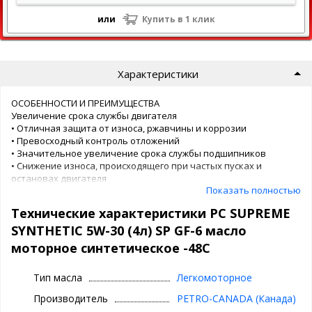
или
Купить в 1 клик
Характеристики
ОСОБЕННОСТИ И ПРЕИМУЩЕСТВА
Увеличение срока службы двигателя
• Отличная защита от износа, ржавчины и коррозии
• Превосходный контроль отложений
• Значительное увеличение срока службы подшипников
• Снижение износа, происходящего при частых пусках и
остановах двигателя
Показать полностью
• Повышение производительности двигателя благодаря
превосходному контролю аэрации
Технические характеристики PC SUPREME
• Обеспечивает защиту от раннего зажигания на
низких оборотах (LSPI) и преждевременного износа
SYNTHETIC 5W-30 (4л) SP GF-6 масло
цепи ГРМ двигателей с прямым впрыском топлива и
моторное синтетическое -48С
турбонаддувом
Превосходная устойчивость к термическому
Тип масла
Легкомоторное
разрушению при высоких температурах
• Более чистые двигатели
Производитель
PETRO-CANADA (Канада)
• Снижение отложения лаков, шлама и продуктов