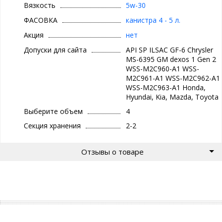
сгорания на деталях двигателя
Вязкость
5w-30
• Защита турбокомпрессоров от отложений
ФАСОВКА
канистра 4 - 5 л.
• Сведение к минимуму залипания поршневых колец
• Высокое качество смазки благодаря высокой чистоте
Акция
нет
масла
Превосходная текучесть при низких температурах
Допуски для сайта
API SP ILSAC GF-6 Chrysler
• Облегчение пуска в холодную погоду
MS-6395 GM dexos 1 Gen 2
• Снижение износа во время пуска и работы при низких
WSS-M2C960-A1 WSS-
температурах
M2C961-A1 WSS-M2C962-A1
Пониженный расход масла
WSS-M2C963-A1 Honda,
• Низкий уровень потерь от испарения сокращает
Hyundai, Kia, Mazda, Toyota
потребность в доливе масла
• Проверенная совместимость с уплотнителями для
Выберите объем
4
предотвращения утечек
Секция хранения
2-2
Совместимость с топливом с высоким содержанием
этанола (вплоть до E85)
• Защита двигателя от коррозии
Отзывы о товаре
• Предотвращение отделения воды
Защита систем контроля токсичности выхлопа
• Соответствует требованиям к пониженному
содержанию фосфора и серы и обеспечивает низкую
летучесть фосфора, защищая системы контроля
токсичности выхлопа и продлевая срок их службы
СНИЖЕНИЕ РАСХОДА ТОПЛИВА
Моторные масла SUPREME SYNTHETIC отвечают