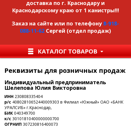
доставка по г. Краснодару и
Краснодарскому краю от 1 канистры!!!
Заказ на сайте или по телефону
8-918-
088-11-62
Сергей (отдел продаж)
КАТАЛОГ ТОВАРОВ
Реквизиты для розничных продаж
Индивидуальный предприниматель
Шелепова Юлия Викторовна
ИНН
230808335404
р/с
40802810652440009303 в Филиал «Южный» ОАО «БАНК
УРАЛСИБ» г.Краснодар,
БИК
040349700
к/с
30101810400000000700
ОГРНИП
307230816400073