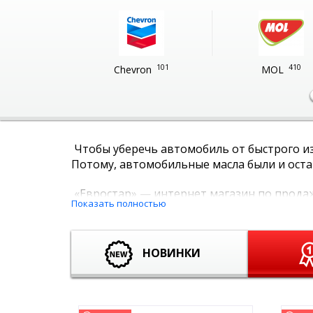
101
410
Chevron
MOL
Чтобы уберечь автомобиль от быстрого из
Потому, автомобильные масла были и оста
«Евростар» — интернет магазин по продаж
Показать полностью
транспортным средством на выгодных усло
переплат!
НОВИНКИ
Каждая механическая часть автомобиля ну
смазочные материалы, отличающиеся свойс
Масла для моторов. Используются для очи