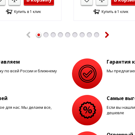
ных масел и смазок «Евростар» предлагает большой в
Купить в 1 клик
Купить в 1 клик
 партиями, но независимо от объема, покупателям об
скому краю,
Пред.
След.
бным способом.
тавляем
Гарантия 
тях взаимодействия ищите на сайте или спрашивайте
у по всей России и ближнему
Мы предлагаем
лей
Самые выг
е для нас. Мы делаем все,
Если вы нашли
дешевле
Огромный 