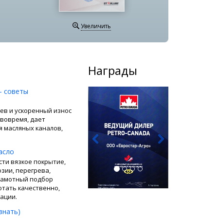
Увеличить
Награды
Назад
Вперед
— советы
ев и ускоренный износ
 вовремя, дает
я масляных каналов,
асло
ти вязкое покрытие,
зии, перегрева,
Грамотный подбор
отать качественно,
ации.
знать)