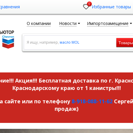
0
сравнения
Избранные товары
О компании
Новости
Импортозамещение
Товар
Я ищу, например,
масло MOL
ие!!! Акция!!!
Бесплатная доставка по г. Красн
Краснодарскому краю от 1 канистры!!!
на сайте или по телефону
8-918-088-11-62
Сергей
продаж)