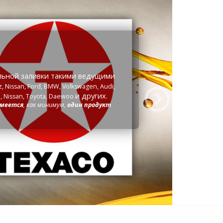
ивки такими ведущими
rd, BMW, Volkswagen, Audi,
и других.
oyota, Daewoo
к минимум,
один продукт