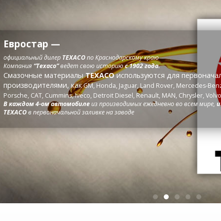
тар —
ый дилер
TEXACO
по Краснодарскому краю
“Texaco”
ведет свою историю
с 1902 года.
ые материалы
ТЕХАСО
используются для первоначальной зал
ителями, как
GM, Honda, Jaguar, Land Rover, Mercedes-Benz, Nissan, Fo
T, Cummins, Iveco, Detroit Diesel, Renault, MAN, Chrysler, Volvo, Nissan, T
4-ом автомобиле
из производимых ежедневно во всем мире,
имеется
, ка
ервоначальной заливке на заводе