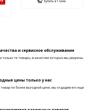
Купить в 1 клик
ыбор продукции от ведущих
еспечивается:
качества и сервисное обслуживание
 по телефону.
 только те товары, в качестве которых мы уверены
одные цены только у нас
 товар по более выгодной цене, мы отдадим его еще
ассортимент различных товаров