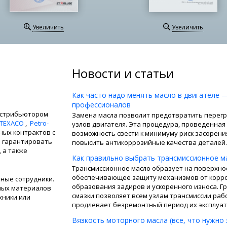
Увеличить
Увеличить
Новости и статьи
Как часто надо менять масло в двигателе 
профессионалов
истрибьютором
Замена масла позволит предотвратить перегр
TEXACO
,
Petro-
узлов двигателя. Эта процедура, проведенная
ых контрактов с
возможность свести к минимуму риск засорени
 гарантировать
повысить антикоррозийные качества деталей.
 а также
Как правильно выбрать трансмиссионное м
Трансмиссионное масло образует на поверхнос
обеспечивающее защиту механизмов от корро
ные сотрудники.
образования задиров и ускоренного износа. 
ных материалов
смазки позволяет всем узлам трансмиссии раб
хники или
продлевает безремонтный период их эксплуат
Вязкость моторного масла (все, что нужно 