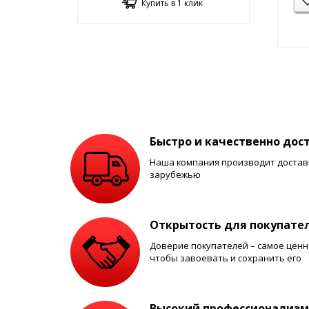
Купить в 1 клик
Интернет магазин по продаже автомобиль
отечественных и зарубежных брендов.
Товар отпускается оптовыми и единичными
Доставка по Краснодару и Краснодар
Ценовая доступность,
Бесплатное консультирование,
Возможность проведения оплаты удо
Быстро и качественно дос
Дополнительную информацию о возможнос
Наша компания производит доставк
зарубежью
Открытость для покупате
Доверие покупателей – самое ценно
чтобы завоевать и сохранить его
Высокий профессионализм