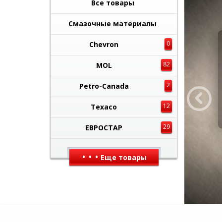
Все товары
Смазочные материалы
Еврос
0
Chevron
официальн
82
MOL
Компания
Смазочн
2
производ
Petro-Canada
Porsche, CA
В ка
ждом 
12
Texaco
ТЕХАСО
в п
29
ЕВРОСТАР
•
•
•
Еще товары