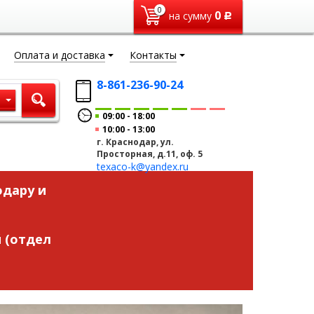
0
0
на сумму
Р
Оплата и доставка
Контакты
8-861-236-90-24
ы
09:00
18:00
10:00
13:00
г. Краснодар, ул.
Просторная, д.11, оф. 5
texaco-k@yandex.ru
одару и
 (отдел