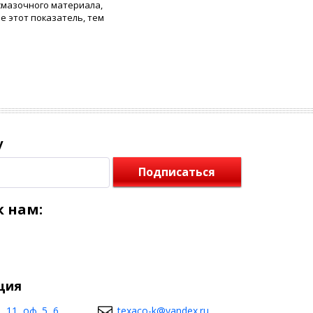
смазочного материала,
е этот показатель, тем
у
Подписаться
 нам:
ция
 11, оф. 5, 6
texaco-k@yandex.ru