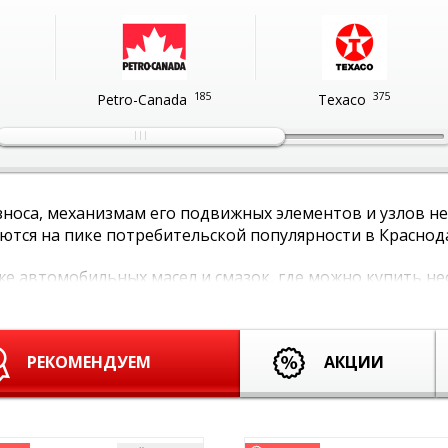
185
375
Petro-Canada
Texaco
носа, механизмам его подвижных элементов и узлов н
ются на пике потребительской популярности в Краснод
е автомобильных масел и смазок, где можно купить не
виях. Здесь вы найдете качественную продукцию по ра
РЕКОМЕНДУЕМ
АКЦИИ
ждается в определенном виде смазки. Потому для всех 
твами, вязкостью и уникальным составом. Это:
стки двигателей, охлаждения и сокращения топливных р