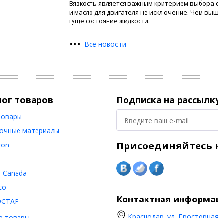
Вязкость является важным критерием выбора 
и масло для двигателя не исключение. Чем выш
гуще состояние жидкости.
•
•
•
Все новости
лог товаров
Подписка на рассылк
товары
очные материалы
Присоединяйтесь к
ron
o-Canada
co
Контактная информа
ОСТАР
Краснодар, ул. Просторная,
е товары