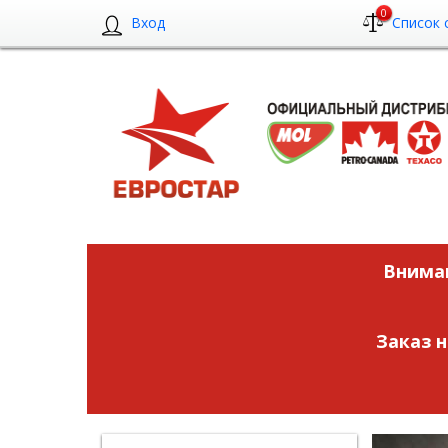
0
Вход
Список 
Вниман
Заказ 