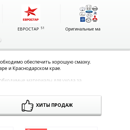
51
51
ЕВРОСТАР
Оригинальные масла
еобходимо обеспечить хорошую смазку.
аре и Краснодарском крае.
обходимые материалы для ухода за
зумной стоимости без посредников и
ХИТЫ ПРОДАЖ
узлов и агрегатов созданы разнотипные
асходов. Бывают: