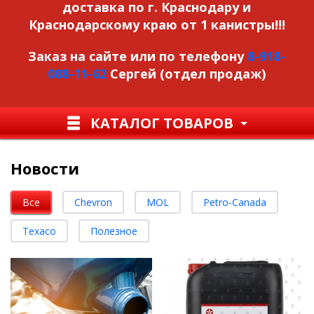
доставка по г. Краснодару и
Краснодарскому краю от 1 канистры!!!
Заказ на сайте или по телефону
8-918-
088-11-62
Сергей (отдел продаж)
КАТАЛОГ ТОВАРОВ
Новости
Все
Chevron
MOL
Petro-Canada
Texaco
Полезное