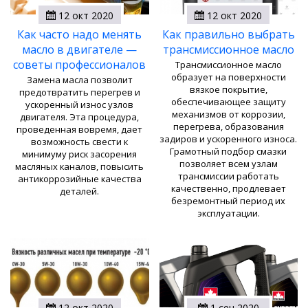
12 окт 2020
12 окт 2020
Как часто надо менять
Как правильно выбрать
масло в двигателе —
трансмиссионное масло
советы профессионалов
Трансмиссионное масло
образует на поверхности
Замена масла позволит
вязкое покрытие,
предотвратить перегрев и
обеспечивающее защиту
ускоренный износ узлов
механизмов от коррозии,
двигателя. Эта процедура,
перегрева, образования
проведенная вовремя, дает
задиров и ускоренного износа.
возможность свести к
Грамотный подбор смазки
минимуму риск засорения
позволяет всем узлам
масляных каналов, повысить
трансмиссии работать
антикоррозийные качества
качественно, продлевает
деталей.
безремонтный период их
эксплуатации.
12 окт 2020
1 сен 2020