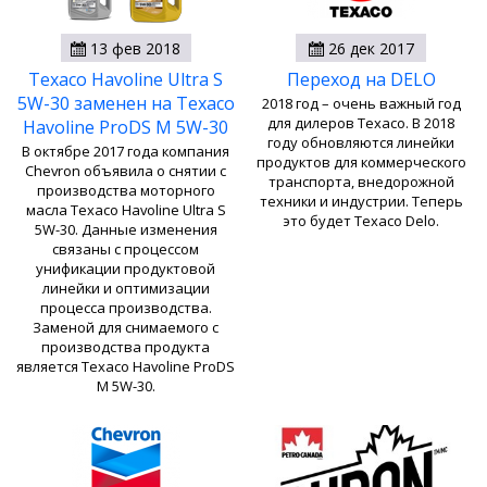
13 фев 2018
26 дек 2017
Texaco Havoline Ultra S
Переход на DELO
5W-30 заменен на Texaco
2018 год – очень важный год
для дилеров Texaco. В 2018
Havoline ProDS M 5W-30
году обновляются линейки
В октябре 2017 года компания
продуктов для коммерческого
Chevron объявила о снятии с
транспорта, внедорожной
производства моторного
техники и индустрии. Теперь
масла Texaco Havoline Ultra S
это будет Texaco Delo.
5W-30. Данные изменения
связаны с процессом
унификации продуктовой
линейки и оптимизации
процесса производства.
Заменой для снимаемого с
производства продукта
является Texaco Havoline ProDS
M 5W-30.