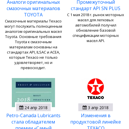
Аналоги оригинальных
Промежуточный
смазочных материалов
стандарт API SN PLUS
TOYOTA
С 1 мая 2018 г. рынок моторных
масел для легковых
Смазочные материалы Texaco
автомобилей получил
могут послужить полноценным
обновление базовой
аналогом оригинальных масел
спецификации моторных
Toyota. Основные требования
масел API.
Toyota к смазочным
материалам основаны на
стандартах API, ILSAC и ACEA,
которые Texaco не только
удовлетворяет, но и
превосходит.
24 апр 2018
3 апр 2018
Petro-Canada Lubricants
Изменения в
стала обладателем
продуктовой линейке
премии «Самый
TEXACO