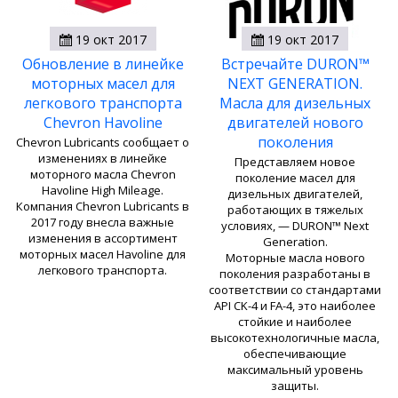
19 окт 2017
19 окт 2017
Обновление в линейке
Встречайте DURON™
моторных масел для
NEXT GENERATION.
легкового транспорта
Масла для дизельных
Chevron Havoline
двигателей нового
поколения
Сhevron Lubricants сообщает о
изменениях в линейке
Представляем новое
моторного масла Chevron
поколение масел для
Havoline High Mileage.
дизельных двигателей,
Компания Сhevron Lubricants в
работающих в тяжелых
2017 году внесла важные
условиях, — DURON™ Next
изменения в ассортимент
Generation.
моторных масел Havoline для
Моторные масла нового
легкового транспорта.
поколения разработаны в
соответствии со стандартами
API CK-4 и FA-4, это наиболее
стойкие и наиболее
высокотехнологичные масла,
обеспечивающие
максимальный уровень
защиты.