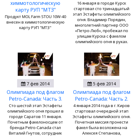
химмотологическую
16 января в городе Курск
стартовал сто тринадцатый
карту РУП "МТЗ"
этап Эстафеты олимпийского
Продукт MOL Farm STOU 10W-40
огня. Владимир Порядин,
внесен в химмотологическую
многолетний партнер ООО
карту РУП "МТЗ"
«Петро-Люб», пробежал по
улицам Курска с факелом
олимпийского огня в руках.
7 фев 2014
5 фев 2014
Олимпиада под флагом
Олимпиада под флагом
Petro-Canada: Часть 3.
Petro-Canada: Часть 2.
Сто шестой этап Эстафеты
4 января 2014 года в г. Киров
олимпийского огня прошел в
стартовал очередной этап
городе Саратов 11 января.
Эстафеты олимпийского огня.
Почетным факелоносцем от
Почетная миссия пронести
бренда Petro-Canada стал
факел была возложена на
Виталий Гнутов, сотрудник
Алексея Степанова,