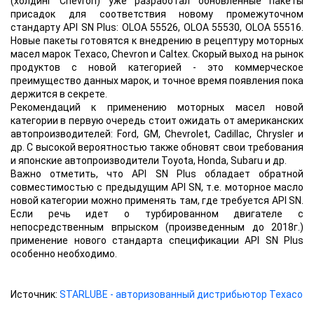
(холдинг Chevron) уже разработал обновленные пакеты
присадок для соответствия новому промежуточном
стандарту API SN Plus: OLOA 55526, OLOA 55530, OLOA 55516.
Новые пакеты готовятся к внедрению в рецептуру моторных
масел марок Texaco, Chevron и Caltex. Скорый выход на рынок
продуктов с новой категорией - это коммерческое
преимущество данных марок, и точное время появления пока
держится в секрете.
Рекомендаций к применению моторных масел новой
категории в первую очередь стоит ожидать от американских
автопроизводителей: Ford, GM, Chevrolet, Cadillac, Chrysler и
др. С высокой вероятностью также обновят свои требования
и японские автопроизводители Toyota, Honda, Subaru и др.
Важно отметить, что API SN Plus обладает обратной
совместимостью с предыдущим API SN, т.е. моторное масло
новой категории можно применять там, где требуется API SN.
Если речь идет о турбированном двигателе с
непосредственным впрыском (произведенным до 2018г.)
применение нового стандарта спецификации API SN Plus
особенно необходимо.
Источник:
STARLUBE - авторизованный дистрибьютор Texaco