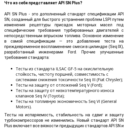
Что из себя представляет API SN Plus?
API SN Plus - это дополненный стандарт спецификации API
SN, созданный для быстрого устранения проблем LSPI путем
изменения рецептуры присадок моторных масел под
специфические требования турбированных двигателей с
непосредственным впрыском топлива. Основное изменение
в самой спецификации — это добавление теста на
преждевременное воспламенение смеси в цилиндре (Seq IX),
разработанный инженерами Ford. Прочие улучшенные
требования стандарта:
Тесты из стандарта ILSAC GF-5 на окислительную
стойкость, чистоту поршней, совместимость с
системами снижения токсичности Seq III (Fiat Chrysler);
Тесты на защиту от отложений Seq V (Ford);
Тесты на защиту от низкотемпературного износа
клапанов Seq IV (Toyota);
Тесты на топливную экономичность Seq VI (General
Motors).
Тесты на испаряемость, стабильность на сдвиг и защиту
турбокомпрессоров не изменились. Новый стандарт API SN
Plus включает все вязкости предыдущих стандартов API SN и