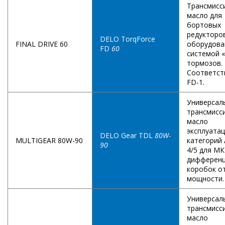
Трансмисс
масло для
бортовых
редукторов
DELO TorqForce
FINAL DRIVE 60
оборудова
FD
60
системой 
тормозов.
Соответст
FD-1.
Универсал
трансмисс
масло
эксплуата
DELO Gear TDL
80W-
MULTIGEAR 80W-90
категорий 
90
4/5 для М
дифференц
коробок о
мощности.
Универсал
трансмисс
масло