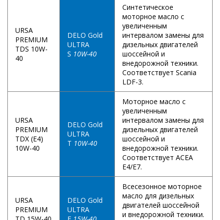
Синтетическое
моторное масло с
увеличенным
URSA
DELO Gold
интервалом замены для
PREMIUM
ULTRA
дизельных двигателей
TDS 10W-
S
10W-40
шоссейной и
40
внедорожной техники.
Соответствует Scania
LDF-3.
Моторное масло с
увеличенным
URSA
интервалом замены для
DELO Gold
PREMIUM
дизельных двигателей
ULTRA
TDX (E4)
шоссейной и
T
10W-40
10W-40
внедорожной техники.
Соответствует ACEA
E4/E7.
Всесезонное моторное
масло для дизельных
URSA
DELO Gold
двигателей шоссейной
PREMIUM
ULTRA
и внедорожной техники.
TD 15W-40
E
15W-40