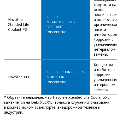
жидкости на
основе
пропиленгли
DELO XLC
Havoline
и полностью
PG ANTIFREEZE /
Xtended Life
органическо
COOLANT
Coolant PG
пакета
Concentrate
ингибиторов
коррозии с
увеличенны
интервалом
замены.
Концентрат
ингибитора
DELO XLI CORROSION
коррозии с
Havoline XLI
INHIBITOR
увеличенны
Concentrate
интервалом
замены.
* Обратите внимание, что Havoline Xtended Life Coolant/XLI
заменяется на Delo XLC/XLI только в случае использования
в коммерческом транспорте, внедорожной технике и
индустрии.