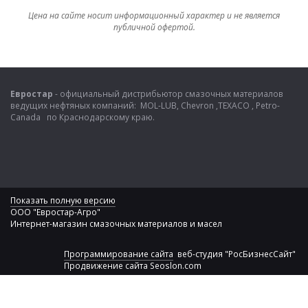
Цена на сайте носит информационный характер и не является
публичной офертой.
Евростар
- официальный дистрибьютор смазочных материалов
ведущих нефтяных компаний: MOL-LUB, Chevron ,TEXACO , Petro-
Canada по Краснодарскому краю.
Показать полную версию
ООО "Евростар-Агро"
Интернет-магазин смазочных материалов и масел
Программирование сайта
веб-студия "РосБизнесСайт"
Продвижение сайта
Seoslon.com