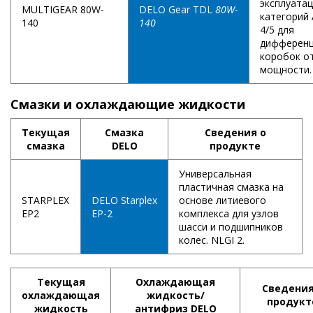
эксплуата
MULTIGEAR 80W-
DELO Gear TDL
80W-
категорий 
140
140
4/5 для
дифференц
коробок о
мощности.
Смазки и охлаждающие жидкости
Текущая
Смазка
Сведения о
смазка
DELO
продукте
Универсальная
пластичная смазка на
STARPLEX
DELO Starplex
основе литиевого
EP2
EP-2
комплекса для узлов
шасси и подшипников
колес. NLGI 2.
Текущая
Охлаждающая
Сведения
охлаждающая
жидкость/
продукт
жидкость
антифриз DELO