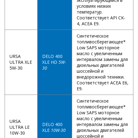
эксплуатирующийся в
условиях низких
температур.
Соответствует API CK-
4, ACEA E9.
Синтетическое
топливосберегающее*
Low SAPS моторное
масло с увеличенным
URSA
DELO 400
интервалом замены для
ULTRA XLE
XLE HD
5W-
дизельных двигателей
5W-30
30
шоссейной и
внедорожной техники.
Соответствует ACEA E6,
E9.
Синтетическое
топливосберегающее*
Low SAPS моторное
масло с увеличенным
URSA
DELO 400
интервалом замены для
ULTRA LE
XLE
10W-30
дизельных двигателей
10W-30
шоссейной и