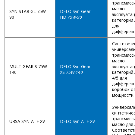
трансмисс
масло
SYN STAR GL 75W-
DELO Syn-Gear
эксплуата
90
HD
75W-90
категории 
для
дифференц
Синтетиче
универсал
трансмисс
масло
MULTIGEAR S 75W-
DELO Syn-Gear
эксплуата
140
XS
75W-140
категорий 
4/5 для
дифференц
коробок о
мощности.
Универсал
синтетиче
трансмисс
URSA SYN-ATF XV
DELO Syn-ATF XV
масло для
Соответст