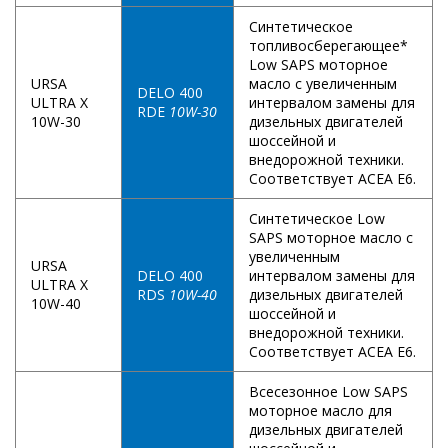
Синтетическое
топливосберегающее*
Low SAPS моторное
URSA
масло с увеличенным
DELO 400
ULTRA X
интервалом замены для
RDE
10W-30
10W-30
дизельных двигателей
шоссейной и
внедорожной техники.
Соответствует ACEA E6.
Синтетическое Low
SAPS моторное масло с
увеличенным
URSA
DELO 400
интервалом замены для
ULTRA X
RDS
10W-40
дизельных двигателей
10W-40
шоссейной и
внедорожной техники.
Соответствует ACEA E6.
Всесезонное Low SAPS
моторное масло для
дизельных двигателей