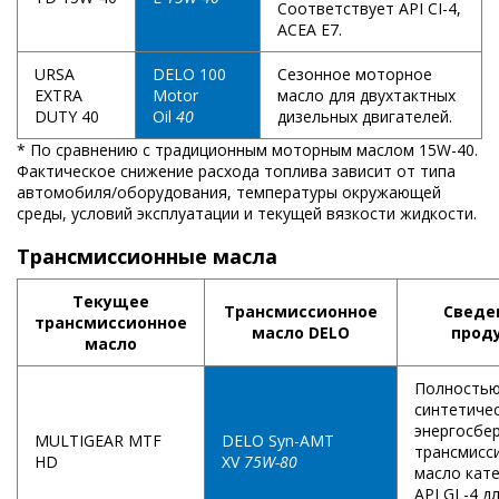
Соответствует API CI-4,
ACEA E7.
URSA
DELO 100
Сезонное моторное
EXTRA
Motor
масло для двухтактных
DUTY 40
Oil
40
дизельных двигателей.
* По сравнению с традиционным моторным маслом 15W-40.
Фактическое снижение расхода топлива зависит от типа
автомобиля/оборудования, температуры окружающей
среды, условий эксплуатации и текущей вязкости жидкости.
Трансмиссионные масла
Текущее
Трансмиссионное
Сведе
трансмиссионное
масло DELO
прод
масло
Полность
синтетиче
энергосбе
MULTIGEAR MTF
DELO Syn-AMT
трансмисс
HD
XV
75W-80
масло кат
API GL-4 д