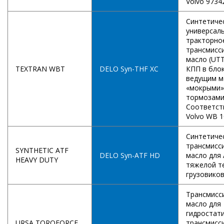
Volvo 97342
Синтетиче
универсал
тракторно
трансмисс
масло (UT
TEXTRAN WBT
DELO Syn-THF XC
КПП в блок
ведущим м
«мокрыми»
тормозами
Соответст
Volvo WB 1
Синтетиче
трансмисс
SYNTHETIC ATF
DELO Syn-ATF HD
масло для
HEAVY DUTY
тяжелой т
грузовиков
Трансмисс
масло для
гидростат
URSA TORQFORCE
трансмисс