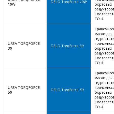
DELO TorqForce
10W
10W
бортовых
редукторов
Соответст
TO-4.
Трансмисс
масло для
гидростат
URSA TORQFORCE
трансмисс
DELO TorqForce
30
30
бортовых
редукторов
Соответст
TO-4.
Трансмисс
масло для
гидростат
URSA TORQFORCE
трансмисс
DELO TorqForce
50
50
бортовых
редукторов
Соответст
TO-4.