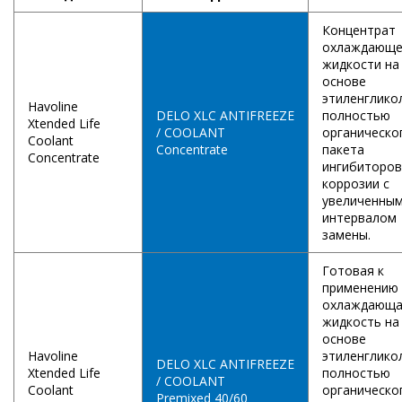
Концентрат
охлаждающ
жидкости на
основе
этиленглико
Havoline
DELO XLC ANTIFREEZE
полностью
Xtended Life
/ COOLANT
органическо
Coolant
Concentrate
пакета
Concentrate
ингибиторов
коррозии с
увеличенны
интервалом
замены.
Готовая к
применению
охлаждающ
жидкость на
основе
Havoline
этиленглико
DELO XLC ANTIFREEZE
Xtended Life
полностью
/ COOLANT
Coolant
органическо
Premixed 40/60