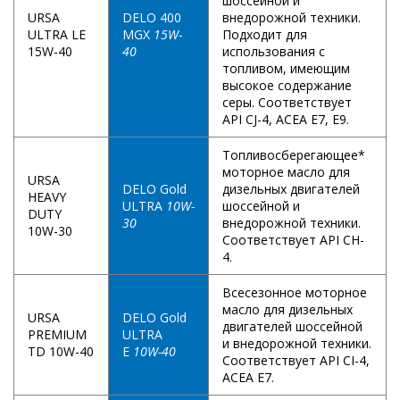
шоссейной и
URSA
DELO 400
внедорожной техники.
ULTRA LE
MGX
15W-
Подходит для
15W-40
40
использования с
топливом, имеющим
высокое содержание
серы. Соответствует
API CJ-4, ACEA E7, E9.
Топливосберегающее*
моторное масло для
URSA
DELO Gold
дизельных двигателей
HEAVY
ULTRA
10W-
шоссейной и
DUTY
30
внедорожной техники.
10W-30
Соответствует API CH-
4.
Всесезонное моторное
масло для дизельных
URSA
DELO Gold
двигателей шоссейной
PREMIUM
ULTRA
и внедорожной техники.
TD 10W-40
E
10W-40
Соответствует API CI-4,
ACEA E7.