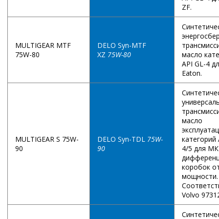
ZF.
Cинтетиче
энергосбе
MULTIGEAR MTF
DELO Syn-MTF
трансмисс
75W-80
XZ
75W-80
масло кат
API GL-4 д
Eaton.
Синтетиче
универсал
трансмисс
масло
эксплуата
MULTIGEAR S 75W-
DELO Syn-TDL
75W-
категорий 
90
90
4/5 для М
дифференц
коробок о
мощности.
Соответст
Volvo 9731
Синтетиче