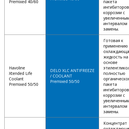
Premixed 40/60
пакета
ингибиторов
коррозии с
увеличенны
интервалом
замены.
Готовая к
применению
охлаждающ
жидкость на
основе
Havoline
этиленглико
DELO XLC ANTIFREEZE
Xtended Life
полностью
/ COOLANT
Coolant
органическо
Premixed 50/50
Premixed 50/50
пакета
ингибиторов
коррозии с
увеличенны
интервалом
замены.
Концентрат
охлаждающ