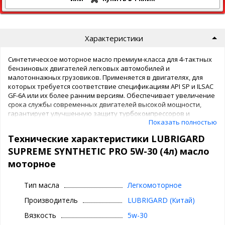
Характеристики
Синтетическое моторное масло премиум-класса для 4-тактных
бензиновых двигателей легковых автомобилей и
малотоннажных грузовиков. Применяется в двигателях, для
которых требуется соответствие спецификациям API SP и ILSAC
GF-6A или их более ранним версиям. Обеспечивает увеличение
срока службы современных двигателей высокой мощности,
гарантирует улучшенную защиту турбокомпрессоров и
Показать полностью
новейших систем доочистки отработавших газов.
Рекомендуется для всесезонного применения и обеспечения
Технические характеристики LUBRIGARD
максимального уровня производительности в двигателях
внутреннего сгорания послед-него поколения американских,
SUPREME SYNTHETIC PRO 5W-30 (4л) масло
корейских, японских и китайских автопроизводителей,
моторное
использующих в качестве топлива бензин, пропан и сжатый
природный газ. Способствует экономии топлива.
Тип масла
Легкомоторное
Производится по технологии PROtective Gard® на основе
Производитель
LUBRIGARD (Китай)
базовых масел с повышенным индексом вязкости и
добавлением улучшенного пакета присадок.
Вязкость
5w-30