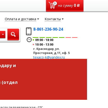
0
0
на сумму
Р
Оплата и доставка
Контакты
8-861-236-90-24
ы
09:00
18:00
10:00
13:00
г. Краснодар, ул.
Просторная, д.11, оф. 5
texaco-k@yandex.ru
одару и
 (отдел
 масло гидравлическое -27C