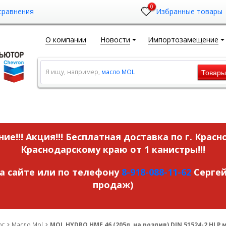
0
сравнения
Избранные товары
О компании
Новости
Импортозамещение
Товар
Я ищу, например,
масло MOL
ие!!! Акция!!!
Бесплатная доставка по г. Красн
Краснодарскому краю от 1 канистры!!!
на сайте или по телефону
8-918-088-11-62
Сергей
продаж)
ог
Масло Mol
MOL HYDRO HME 46 (205л, на розлив) DIN 51524-2 HLP