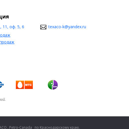
ция
 11, оф. 5, 6
texaco-k@yandex.ru
родаж
 продаж
той.
CO , Petro-Canada по Краснодарскому краю.