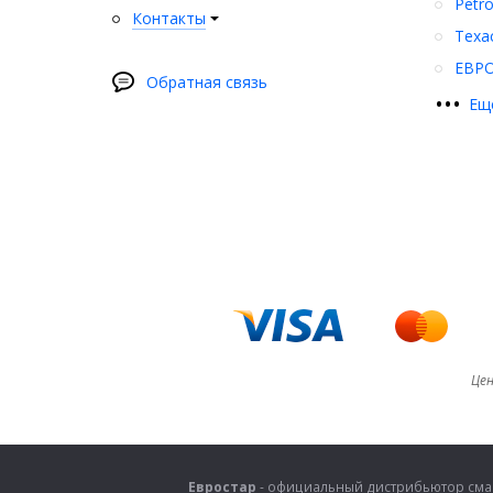
Petr
Контакты
Texa
ЕВР
Обратная связь
•
•
•
Ещ
Цен
Евростар
- официальный дистрибьютор смаз