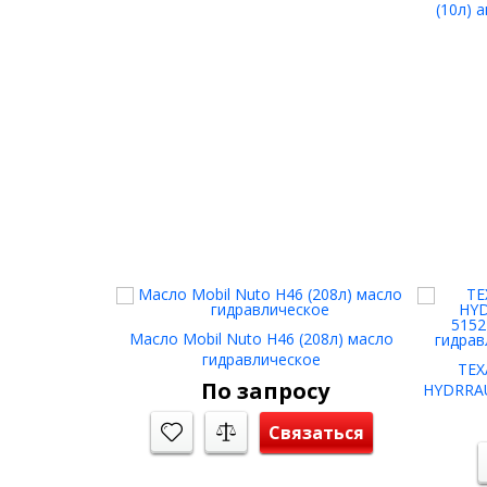
(10л) 
Масло Mobil Nuto H46 (208л) масло
гидравлическое
TEX
По запросу
HYDRRAU
3
Связаться
гидрав