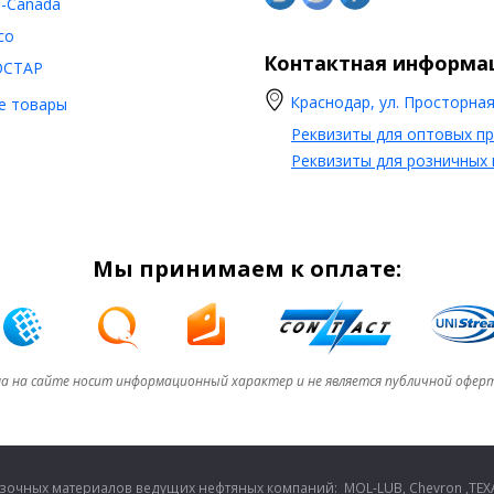
o-Canada
co
Контактная информа
ОСТАР
Краснодар, ул. Просторная,
е товары
Реквизиты для оптовых п
Реквизиты для розничных
Мы принимаем к оплате:
а на сайте носит информационный характер и не является публичной офер
очных материалов ведущих нефтяных компаний: MOL-LUB, Chevron ,TEXA