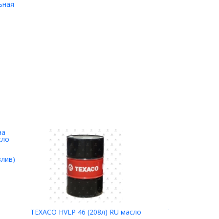
ьная
80С
злив)
TEXACO HVLP 46 (208л) RU масло
TEXACO HVLP 4