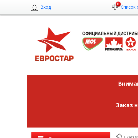
0
Вход
Список 
Вниман
Заказ 
Катал