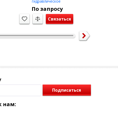
гидравлическое
гидрав
По запросу
2 
Связаться
у
Подписаться
 нам: