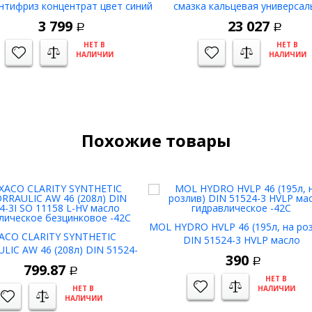
антифриз концентрат цвет синий
смазка кальцевая универсал
противозадирная -20С до 1
3 799
23 027
Р
Р
НЕТ В
НЕТ В
НАЛИЧИИ
НАЛИЧИИ
Похожие товары
MOL HYDRO HVLP 46 (195л, на ро
ACO CLARITY SYNTHETIC
DIN 51524-3 HVLP масло
LIC AW 46 (208л) DIN 51524-
гидравлическое -42C
390
I SO 11158 L-HV масло
Р
799.87
Р
лическое безцинковое -42С
НЕТ В
НЕТ В
НАЛИЧИИ
НАЛИЧИИ