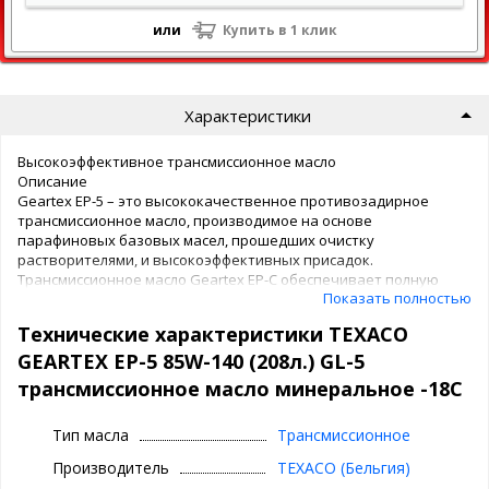
или
Купить в 1 клик
Характеристики
Высокоэффективное трансмиссионное масло
Описание
Geartex EP-5 – это высококачественное противозадирное
трансмиссионное масло, производимое на основе
парафиновых базовых масел, прошедших очистку
растворителями, и высокоэффективных присадок.
Трансмиссионное масло Geartex EP-C обеспечивает полную
Показать полностью
защиту автомобильных коробок передач, рулевых
механизмов, ведущих мостов в блоке c КПП, задних мостов с
Технические характеристики TEXACO
гипоидными, спиральнозубыми коническими,
двухступенчатыми передачами, а также всех типов
GEARTEX EP-5 85W-140 (208л.) GL-5
двухскоростных задних мостов, в том числе червячных
трансмиссионное масло минеральное -18С
зубчатых передач, в очень широком диапазоне температур
окружающего воздуха.
Тип масла
Трансмиссионное
В линейке Geartex EP-4 выпускаются масла двух классов
Производитель
TEXACO (Бельгия)
вязкости: