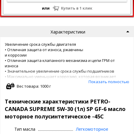
или
Купить в 1 клик
Характеристики
Увеличение срока службы двигателя
• Отличная защита от износа, ржавчины
и коррозии
• Отличная защита клапанного механизма и цепи ГРМ от
износа
• Значительное увеличение срока службы подшипников
• Максимально уменьшает коррозию, которая возникает
Показать полностью
при частых пусках и остановах двигателя в условиях
Вес товара: 1000 г
низких температур
• Защита от преждевременного воспламенения смеси в
цилиндре
Технические характеристики PETRO-
Исключительная устойчивость к термическому
CANADA SUPREME 5W-30 (1л) SP GF-6 масло
разрушению при высоких температурах
• Более чистые двигатели
моторное полусинтетическое -45С
• Снижает образование лаков, шлама и углеродных
отложений на деталях двигателя
Тип масла
Легкомоторное
• Защищает турбокомпрессоры от отложений